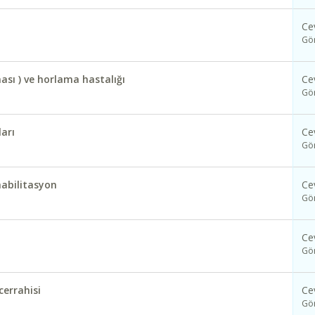
Ce
Gö
sı ) ve horlama hastalığı
Ce
Gö
arı
Ce
Gö
habilitasyon
Ce
Gö
Ce
Gö
cerrahisi
Ce
Gö