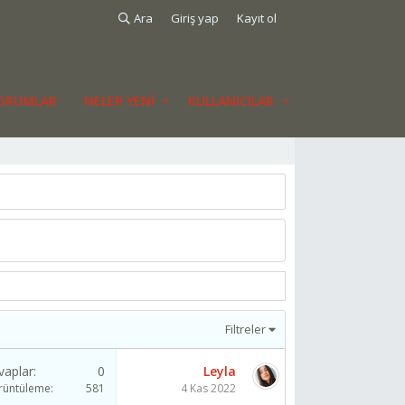
Ara
Giriş yap
Kayıt ol
ORUMLAR
NELER YENI
KULLANICILAR
Filtreler
vaplar
0
Leyla
rüntüleme
581
4 Kas 2022