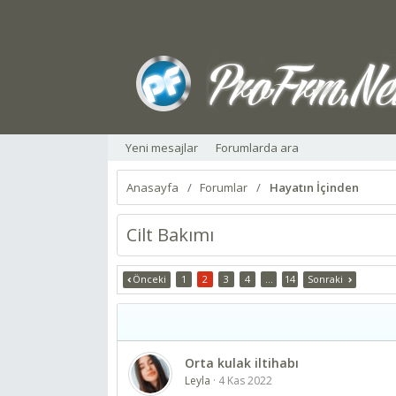
Yeni mesajlar
Forumlarda ara
Anasayfa
Forumlar
Hayatın İçinden
Cilt Bakımı
Önceki
1
2
3
4
…
14
Sonraki
Orta kulak iltihabı
Leyla
4 Kas 2022