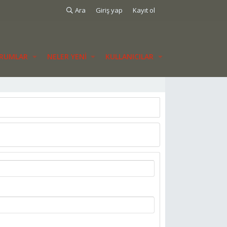
Ara
Giriş yap
Kayıt ol
RUMLAR
NELER YENI
KULLANICILAR