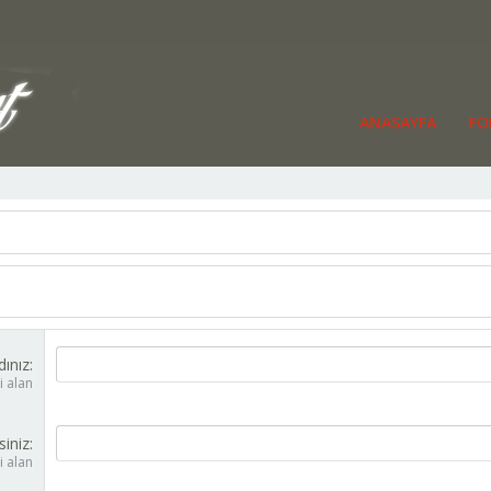
ANASAYFA
FO
dınız
i alan
siniz
i alan