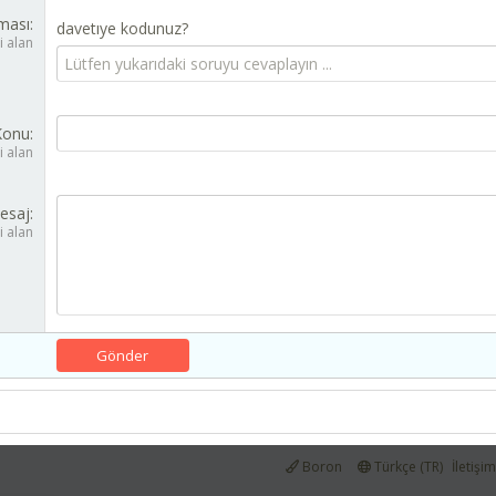
ması
davetıye kodunuz?
i alan
Konu
i alan
esaj
i alan
Gönder
Boron
Türkçe (TR)
İletişi