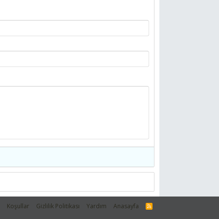
m
Koşullar
Gizlilik Politikası
Yardım
Anasayfa
R
S
S