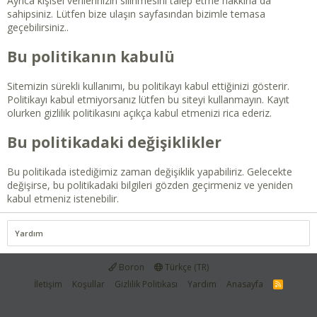
Ayrıca kişisel verilerinizin silinmesini talep etme hakkına da
sahipsiniz. Lütfen
bize ulaşın
sayfasından bizimle temasa
geçebilirsiniz..
Bu politikanın kabulü
Sitemizin sürekli kullanımı, bu politikayı kabul ettiğinizi gösterir.
Politikayı kabul etmiyorsanız lütfen bu siteyi kullanmayın. Kayıt
olurken gizlilik politikasını açıkça kabul etmenizi rica ederiz.
Bu politikadaki değişiklikler
Bu politikada istediğimiz zaman değişiklik yapabiliriz. Gelecekte
değişirse, bu politikadaki bilgileri gözden geçirmeniz ve yeniden
kabul etmeniz istenebilir.
Yardım
Boron
Türkçe (TR)
İletişim
Koşullar
Gizlilik Politikası
Yardım
Anasayfa
R
S
S