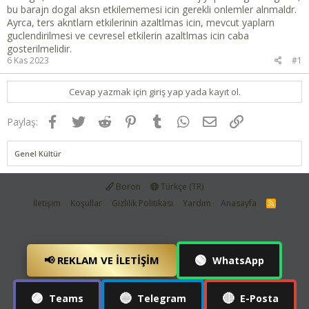
bu barajn dogal aksn etkilememesi icin gerekli onlemler alnmaldr.
Ayrca, ters akntlarn etkilerinin azaltlmas icin, mevcut yaplarn
guclendirilmesi ve cevresel etkilerin azaltlmas icin caba
gosterilmelidir.
6 Kas 2023
#1
Cevap yazmak için giriş yap yada kayıt ol.
Facebook
Twitter
Reddit
Pinterest
Tumblr
WhatsApp
E-posta
Link
Paylaş:
Genel Kültür
Boron
Türkçe (TR)
İletişim
Koşullar
Gizlilik Politikası
Yardım
Anasayfa
R
S
S
🟢
📢 REKLAM VE İLETIŞIM
WhatsApp
🟣
🔵
🔴
Teams
Telegram
E-Posta