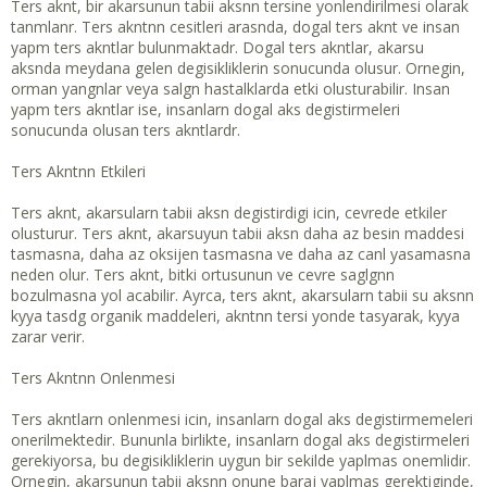
t
r
Ters aknt, bir akarsunun tabii aksnn tersine yonlendirilmesi olarak
a
i
tanmlanr. Ters akntnn cesitleri arasnda, dogal ters aknt ve insan
n
h
yapm ters akntlar bulunmaktadr. Dogal ters akntlar, akarsu
i
aksnda meydana gelen degisikliklerin sonucunda olusur. Ornegin,
orman yangnlar veya salgn hastalklarda etki olusturabilir. Insan
yapm ters akntlar ise, insanlarn dogal aks degistirmeleri
sonucunda olusan ters akntlardr.
Ters Akntnn Etkileri
Ters aknt, akarsularn tabii aksn degistirdigi icin, cevrede etkiler
olusturur. Ters aknt, akarsuyun tabii aksn daha az besin maddesi
tasmasna, daha az oksijen tasmasna ve daha az canl yasamasna
neden olur. Ters aknt, bitki ortusunun ve cevre saglgnn
bozulmasna yol acabilir. Ayrca, ters aknt, akarsularn tabii su aksnn
kyya tasdg organik maddeleri, akntnn tersi yonde tasyarak, kyya
zarar verir.
Ters Akntnn Onlenmesi
Ters akntlarn onlenmesi icin, insanlarn dogal aks degistirmemeleri
onerilmektedir. Bununla birlikte, insanlarn dogal aks degistirmeleri
gerekiyorsa, bu degisikliklerin uygun bir sekilde yaplmas onemlidir.
Ornegin, akarsunun tabii aksnn onune baraj yaplmas gerektiginde,