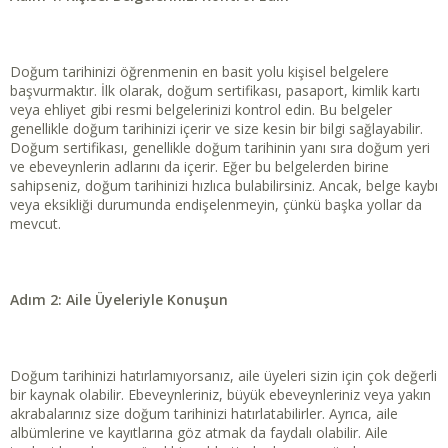
a
a
t
r
a
i
n
h
Doğum tarihinizi öğrenmenin en basit yolu kişisel belgelere
i
başvurmaktır. İlk olarak, doğum sertifikası, pasaport, kimlik kartı
veya ehliyet gibi resmi belgelerinizi kontrol edin. Bu belgeler
genellikle doğum tarihinizi içerir ve size kesin bir bilgi sağlayabilir.
Doğum sertifikası, genellikle doğum tarihinin yanı sıra doğum yeri
ve ebeveynlerin adlarını da içerir. Eğer bu belgelerden birine
sahipseniz, doğum tarihinizi hızlıca bulabilirsiniz. Ancak, belge kaybı
veya eksikliği durumunda endişelenmeyin, çünkü başka yollar da
mevcut.
Adım 2: Aile Üyeleriyle Konuşun
Doğum tarihinizi hatırlamıyorsanız, aile üyeleri sizin için çok değerli
bir kaynak olabilir. Ebeveynleriniz, büyük ebeveynleriniz veya yakın
akrabalarınız size doğum tarihinizi hatırlatabilirler. Ayrıca, aile
albümlerine ve kayıtlarına göz atmak da faydalı olabilir. Aile