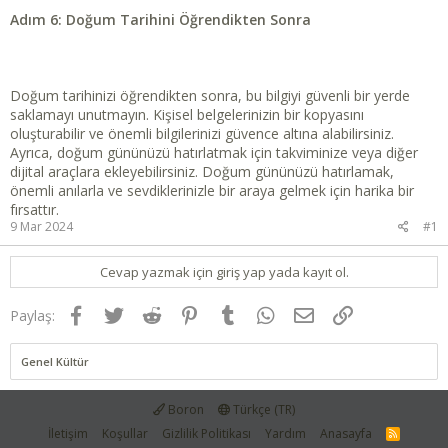
Adım 6: Doğum Tarihini Öğrendikten Sonra
Doğum tarihinizi öğrendikten sonra, bu bilgiyi güvenli bir yerde
saklamayı unutmayın. Kişisel belgelerinizin bir kopyasını
oluşturabilir ve önemli bilgilerinizi güvence altına alabilirsiniz.
Ayrıca, doğum gününüzü hatırlatmak için takviminize veya diğer
dijital araçlara ekleyebilirsiniz. Doğum gününüzü hatırlamak,
önemli anılarla ve sevdiklerinizle bir araya gelmek için harika bir
fırsattır.
9 Mar 2024
#1
Cevap yazmak için giriş yap yada kayıt ol.
Facebook
Twitter
Reddit
Pinterest
Tumblr
WhatsApp
E-posta
Link
Paylaş:
Genel Kültür
Boron
Türkçe (TR)
İletişim
Koşullar
Gizlilik Politikası
Yardım
Anasayfa
R
S