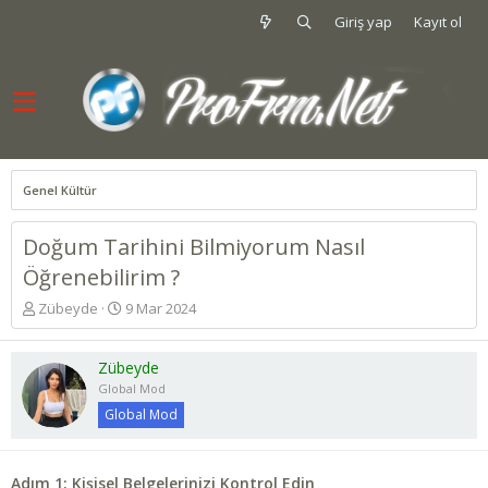
Giriş yap
Kayıt ol
Genel Kültür
Doğum Tarihini Bilmiyorum Nasıl
Öğrenebilirim ?
K
B
Zübeyde
9 Mar 2024
o
a
n
ş
u
l
Zübeyde
y
a
Global Mod
u
n
Global Mod
b
g
a
ı
ş
ç
Adım 1: Kişisel Belgelerinizi Kontrol Edin
l
t