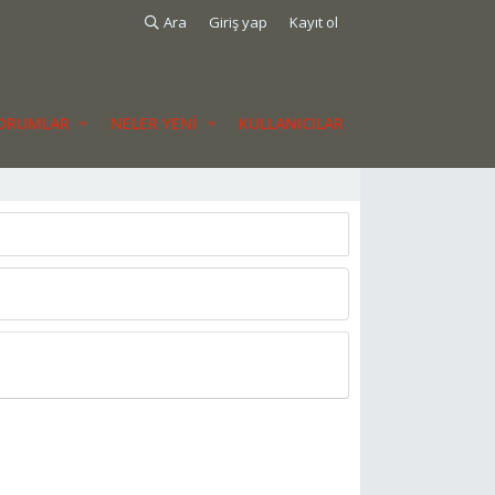
Ara
Giriş yap
Kayıt ol
ORUMLAR
NELER YENI
KULLANICILAR