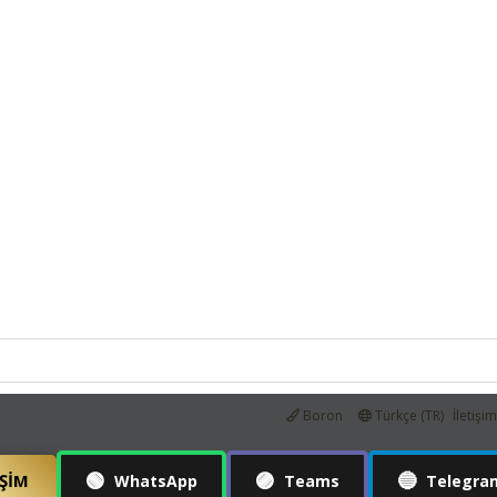
Boron
Türkçe (TR)
İletişi
🟢
🟣
🔵
IŞIM
WhatsApp
Teams
Telegra