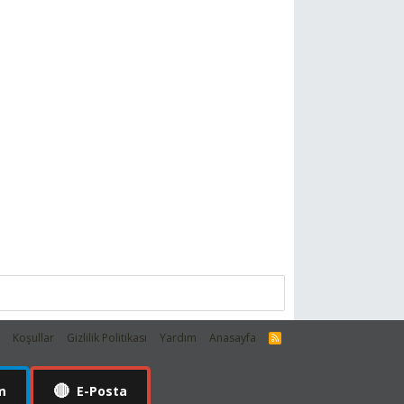
m
Koşullar
Gizlilik Politikası
Yardım
Anasayfa
R
S
S
🔴
m
E-Posta