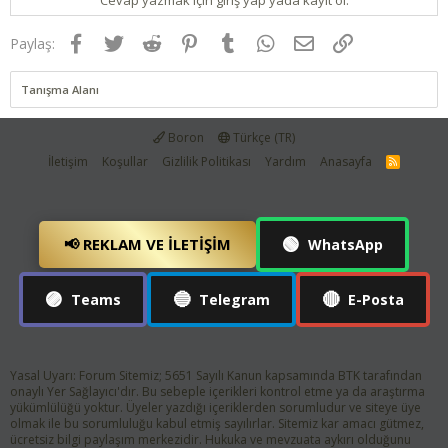
Cevap yazmak için giriş yap yada kayıt ol.
Facebook
Twitter
Reddit
Pinterest
Tumblr
WhatsApp
E-posta
Link
Paylaş:
Tanışma Alanı
Boron
Türkçe (TR)
İletişim
Koşullar
Gizlilik Politikası
Yardım
Anasayfa
R
S
S
🟢
📢 REKLAM VE İLETIŞIM
WhatsApp
🟣
🔵
🔴
Teams
Telegram
E-Posta
Yasal Uyarı: Forum Sitemiz; 5651 Sayılı Kanun kapsamında BTK tarafından
onaylı Yer Sağlayıcı'dır. Bu sebeple içerikleri kontrol etme ya da araştırma
yükümlülüğü yoktur. Üyeler yazdığı içeriklerden sorumludur ve siteye üye
olmak ile bu sorumluluğu kabul etmiş sayılırlar. Sitemiz kar amacı gütmez,
ücretsiz bilgi paylaşım merkezidir. Hukuka ve mevzuata aykırı olduğunu