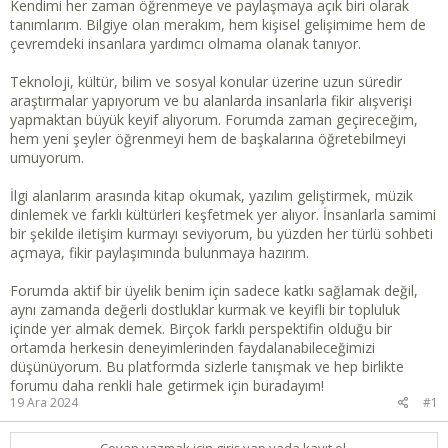
t
r
Kendimi her zaman öğrenmeye ve paylaşmaya açık biri olarak
a
i
tanımlarım. Bilgiye olan merakım, hem kişisel gelişimime hem de
n
h
çevremdeki insanlara yardımcı olmama olanak tanıyor.
i
Teknoloji, kültür, bilim ve sosyal konular üzerine uzun süredir
araştırmalar yapıyorum ve bu alanlarda insanlarla fikir alışverişi
yapmaktan büyük keyif alıyorum. Forumda zaman geçireceğim,
hem yeni şeyler öğrenmeyi hem de başkalarına öğretebilmeyi
umuyorum.
İlgi alanlarım arasında kitap okumak, yazılım geliştirmek, müzik
dinlemek ve farklı kültürleri keşfetmek yer alıyor. İnsanlarla samimi
bir şekilde iletişim kurmayı seviyorum, bu yüzden her türlü sohbeti
açmaya, fikir paylaşımında bulunmaya hazırım.
Forumda aktif bir üyelik benim için sadece katkı sağlamak değil,
aynı zamanda değerli dostluklar kurmak ve keyifli bir topluluk
içinde yer almak demek. Birçok farklı perspektifin olduğu bir
ortamda herkesin deneyimlerinden faydalanabileceğimizi
düşünüyorum. Bu platformda sizlerle tanışmak ve hep birlikte
forumu daha renkli hale getirmek için buradayım!
19 Ara 2024
#1