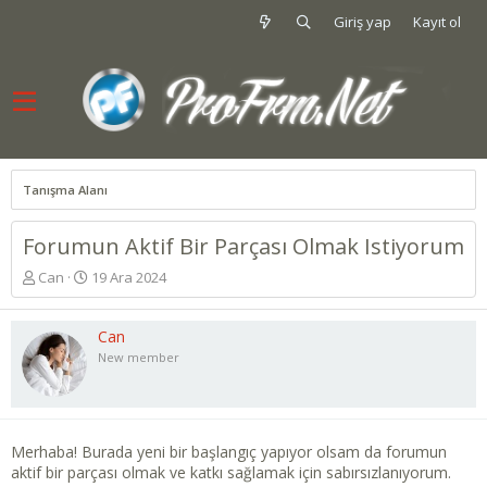
Giriş yap
Kayıt ol
Tanışma Alanı
Forumun Aktif Bir Parçası Olmak Istiyorum
K
B
Can
19 Ara 2024
o
a
n
ş
u
l
Can
y
a
New member
u
n
b
g
a
ı
ş
ç
Merhaba! Burada yeni bir başlangıç yapıyor olsam da forumun
l
t
aktif bir parçası olmak ve katkı sağlamak için sabırsızlanıyorum.
a
a