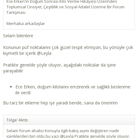
Ece Erken'in Doğum Sonrası Kilo Verme Hikâyesi Üzerinden
Toplumsal Cinsiyet, Çeşitlilik ve Sosyal Adalet Üzerine Bir Forum
Tartışması
Merhaba arkadaşlar
Selam bilenlere
Konunun püf noktalarını çok güzel tespit etmişsin, bu yönüyle çok
kıymetli bir içerik
@Leyla
Pratikte genelde şöyle oluyor, aşağıdaki noktalar da işine
yarayabilir
Ece Erken, doğum kilolarını emzirerek ve sağlıklı beslenme
ile verdi
Bu tarz bir ekleme hep işe yaradı bende, sana da öneririm
Tolga' Alıntı:
Selam forum ahalisi Konuyla ilgili bakış açımı değiştiren nadir
içeriklerden biri oldu bu yazı @Leyla Pratikte genelde şöyle oluyor,