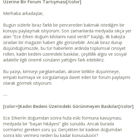
t
r
Üzerine Bir Forum Tartışması[/color]
a
i
n
h
Merhaba arkadaşlar,
i
Bugün sizlerle biraz farklı bir pencereden bakmak istediğim bir
konuyu paylaşmak istiyorum. Son zamanlarda medyada sıkça yer
alan “Ece Erken doğum kilolarını nasıl verdi?” başlığı, ilk bakışta
sıradan bir magazin haberi gibi görünebilir. Ancak biraz durup
düşündüğümüzde, bu tür haberlerin ardında toplumsal cinsiyet
rolleri, kadın bedeni üzerindeki baskılar, çeşitlilik algısı ve sosyal
adaletle ilgili önemli soruların yattığını fark edebiliriz.
Bu yazıyı, kimseyi yargılamadan, aksine birlikte düşünmeye,
empati kurmaya ve sorgulamaya davet eden bir forum paylaşımı
olarak görmek istiyorum.
---
[color=]Kadın Bedeni Üzerindeki Görünmeyen Baskılar[/color]
Ece Erken’in doğumdan sonra hızla eski formuna kavuşması,
medyada bir “başarı hikâyesi” gibi sunuldu. Ancak burada
sormamız gereken soru şu: Gerçekten bir kadının doğumdan
sonra kilo vermesi neden bu kadar konuşuluyor?