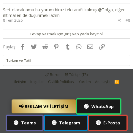
Sert olacak ama bu yorum biraz tek taraflı kalmış
@Tolga
, diğer
ihtimalleri de düşünmek lazım
8 Tem 2026
#8
Cevap yazmak için giriş yap yada kayıt ol.
Facebook
Twitter
Reddit
Pinterest
Tumblr
WhatsApp
E-posta
Link
Paylaş:
Turizm ve Tatil
Boron
Türkçe (TR)
İletişim
Koşullar
Gizlilik Politikası
Yardım
Anasayfa
R
S
S
🟢
📢 REKLAM VE İLETIŞIM
WhatsApp
🟣
🔵
🔴
Teams
Telegram
E-Posta