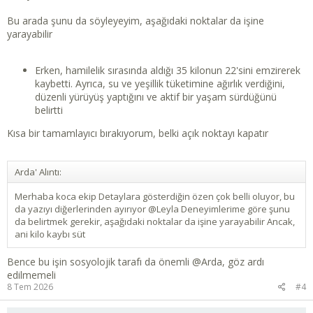
Bu arada şunu da söyleyeyim, aşağıdaki noktalar da işine
yarayabilir
Erken, hamilelik sırasında aldığı 35 kilonun 22'sini emzirerek
kaybetti. Ayrıca, su ve yeşillik tüketimine ağırlık verdiğini,
düzenli yürüyüş yaptığını ve aktif bir yaşam sürdüğünü
belirtti
Kısa bir tamamlayıcı bırakıyorum, belki açık noktayı kapatır
Arda' Alıntı:
Merhaba koca ekip Detaylara gösterdiğin özen çok belli oluyor, bu
da yazıyı diğerlerinden ayırıyor @Leyla Deneyimlerime göre şunu
da belirtmek gerekir, aşağıdaki noktalar da işine yarayabilir Ancak,
ani kilo kaybı süt
Bence bu işin sosyolojik tarafı da önemli
@Arda
, göz ardı
edilmemeli
8 Tem 2026
#4