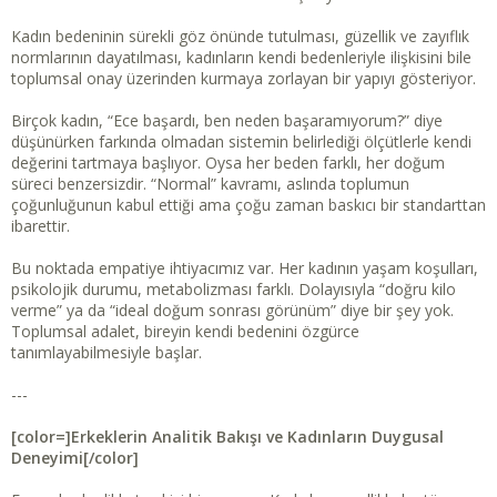
Kadın bedeninin sürekli göz önünde tutulması, güzellik ve zayıflık
normlarının dayatılması, kadınların kendi bedenleriyle ilişkisini bile
toplumsal onay üzerinden kurmaya zorlayan bir yapıyı gösteriyor.
Birçok kadın, “Ece başardı, ben neden başaramıyorum?” diye
düşünürken farkında olmadan sistemin belirlediği ölçütlerle kendi
değerini tartmaya başlıyor. Oysa her beden farklı, her doğum
süreci benzersizdir. “Normal” kavramı, aslında toplumun
çoğunluğunun kabul ettiği ama çoğu zaman baskıcı bir standarttan
ibarettir.
Bu noktada empatiye ihtiyacımız var. Her kadının yaşam koşulları,
psikolojik durumu, metabolizması farklı. Dolayısıyla “doğru kilo
verme” ya da “ideal doğum sonrası görünüm” diye bir şey yok.
Toplumsal adalet, bireyin kendi bedenini özgürce
tanımlayabilmesiyle başlar.
---
[color=]Erkeklerin Analitik Bakışı ve Kadınların Duygusal
Deneyimi[/color]