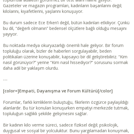
Gazeteler ve magazin programları, kadınların başarılarını değil;
kilolarını, kıyafetlerini, yaşlarını konuşuyor.
Bu durum sadece Ece Erken’i değil, bütün kadınları etkiliyor. Çünkü
bu dil, “değerli olmanın” bedensel ölçütlere bağlı olduğu mesajını
yayıyor.
Bu noktada medya okuryazarlığı önemli hale geliyor. Bir forum
topluluğu olarak, bizler de haberleri sorgulayabilir, beden
politikaları üzerine konuşabilir, kapsayıcı bir dil geliştirebiliriz. “Kim
nasıl görünüyor?” yerine “Kim nasıl hissediyor?” sorusunu sormak
daha adil bir yaklaşım olurdu.
---
[color=]Empati, Dayanışma ve Forum Kültürü[/color]
Forumlar, farklı kimliklerin buluştuğu, fikirlerin özgürce paylaşıldığı
alanlardır. Bu tür konuları konuşurken empatiyi merkezde tutmak,
topluluğun sağlıklı şekilde gelişmesini sağlar.
Bir kadının kilo verme süreci, sadece fiziksel değil; psikolojik,
duygusal ve sosyal bir yolculuktur. Bunu yargılamadan konuşmak,