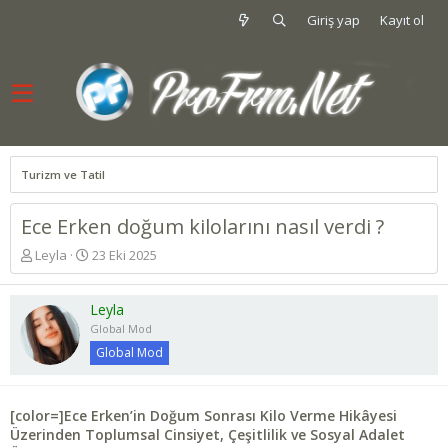
Giriş yap
Kayıt ol
Turizm ve Tatil
Ece Erken doğum kilolarını nasıl verdi ?
K
B
Leyla
23 Eki 2025
o
a
n
ş
u
l
Leyla
y
a
Global Mod
u
n
Global Mod
b
g
a
ı
ş
ç
[color=]Ece Erken’in Doğum Sonrası Kilo Verme Hikâyesi
l
t
Üzerinden Toplumsal Cinsiyet, Çeşitlilik ve Sosyal Adalet
a
a