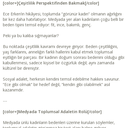
[color=]Çeşitlilik Perspektifinden Bakmak[/color]
Ece Erken’in hikâyesi, toplumda “görünür kadın” olmanın ağırlığını
bir kez daha hatırlatıyor. Medyada yer alan kadınların çoğu belli bir
beden tipini temsil ediyor: fit, ince, bakımlı, genç.
Peki ya bu kalıba sığmayanlar?
Bu noktada çeşitlilik kavramı devreye giriyor. Beden çeşitliliğini,
yaş farklarını, anneliğin farklı hallerini kabul etmek toplumsal
eşitliğin bir parçası. Bir kadının doğum sonrası bedenini olduğu gibi
kabullenmesi, sadece kişisel bir özgürlük değil; aynı zamanda
kültürel bir direniştir.
Sosyal adalet, herkesin kendini temsil edebilme hakkını savunur.
“Ece gibi olmak” bir hedef değil, “kendin gibi olabilmek” asıl
kazanımdır.
---
[color=]Medyada Toplumsal Adaletin Rolü[/color]
Medyada ünlü kadınların bedenleri üzerine kurulan söylemler,
toplumsal adaletin görünmez bir test alanı haline geliyor.