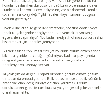
Forumlarda dikkat çekici bir şey var: Kadınlar genellikle bu tür
konuları paylaşırken duygusal bir bağ kuruyor, empatiye dayalı
cümleler kullanıyor. “Ece’yi anlıyorum, zor bir dönemdi, kendini
toparlaması kolay değil” gibi ifadeler, dayanışmanın duygusal
yönünü gösteriyor.
Erkek kullanıcılar ise genellikle “metodik”, “çözüm odaklı” veya
“analitik” yaklaşımlar sergiliyorlar. “Kilo vermek istiyorsan şu
egzersizleri yapmalıydı”, “bu kadar medyatik olmasaydı bu baskıyı
hissetmezdi” gibi öneriler getiriyorlar.
Bu fark aslında toplumsal cinsiyet rollerinin forum ortamlarında
bile nasıl yeniden üretildiğini gösteriyor. Kadınlar paylaşımda
duygusal güvenlik alanı ararken, erkekler rasyonel çözüm
önerileriyle yaklaşmayı seçiyor.
İki yaklaşım da değerli. Empati olmadan çözüm olmaz, çözüm
olmadan da empati yetmez. Belki de asıl mesele, bu iki yönün bir
arada var olabileceği bir diyalog alanı yaratmak. Forum
topluluklarının gücü de tam burada yatıyor: çeşitliliği bir zenginlik
olarak görmekte.
---